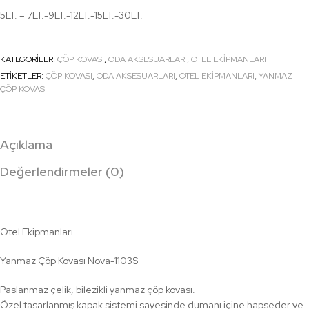
5LT. – 7LT.-9LT.-12LT.-15LT.-30LT.
KATEGORILER:
ÇÖP KOVASI
,
ODA AKSESUARLARI
,
OTEL EKİPMANLARI
ETIKETLER:
ÇÖP KOVASI
,
ODA AKSESUARLARI
,
OTEL EKİPMANLARI
,
YANMAZ
ÇÖP KOVASI
Açıklama
Değerlendirmeler (0)
Otel Ekipmanları
Yanmaz Çöp Kovası Nova-1103S
Paslanmaz çelik, bilezikli yanmaz çöp kovası.
Özel tasarlanmış kapak sistemi sayesinde dumanı içine hapseder ve