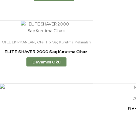
,
OTEL EKİPMANLARI
Otel Tipi Saç Kurutma Makinaları
ELITE SHAVER 2000 Saç Kurutma Cihazı
Devamını Oku
O
NV-