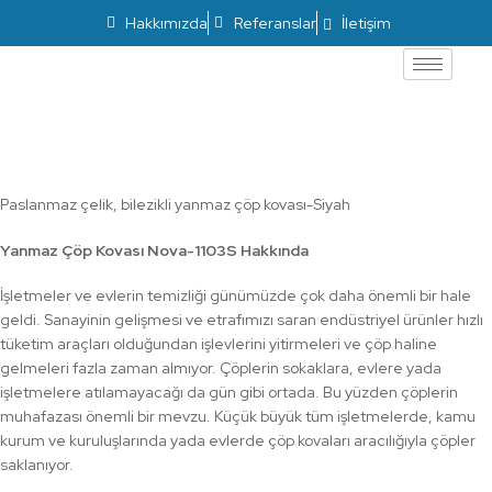
Hakkımızda
Referanslar
İletişim
Yanmaz Çöp Kovası Nova-1103S
Paslanmaz çelik, bilezikli yanmaz çöp kovası-Siyah
Yanmaz Çöp Kovası Nova-1103S Hakkında
İşletmeler ve evlerin temizliği günümüzde çok daha önemli bir hale
geldi. Sanayinin gelişmesi ve etrafımızı saran endüstriyel ürünler hızlı
tüketim araçları olduğundan işlevlerini yitirmeleri ve çöp haline
gelmeleri fazla zaman almıyor. Çöplerin sokaklara, evlere yada
işletmelere atılamayacağı da gün gibi ortada. Bu yüzden çöplerin
muhafazası önemli bir mevzu. Küçük büyük tüm işletmelerde, kamu
kurum ve kuruluşlarında yada evlerde çöp kovaları aracılığıyla çöpler
saklanıyor.