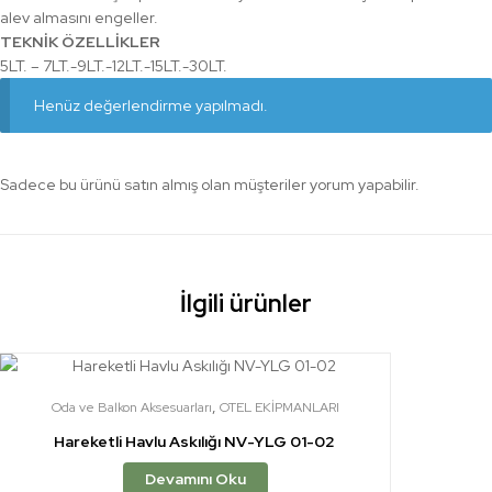
alev almasını engeller.
TEKNİK ÖZELLİKLER
5LT. – 7LT.-9LT.-12LT.-15LT.-30LT.
Henüz değerlendirme yapılmadı.
Sadece bu ürünü satın almış olan müşteriler yorum yapabilir.
İlgili ürünler
,
Oda ve Balkon Aksesuarları
OTEL EKİPMANLARI
Hareketli Havlu Askılığı NV-YLG 01-02
Devamını Oku