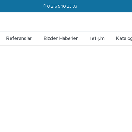
0 216 540 23 33
Referanslar
Bizden Haberler
İletişim
Katalog
ÜRÜNLER
Hijyen
Engelli
Hastane
Isla
Ekipmanları
Gurubu
Ekipmanları
Ekip