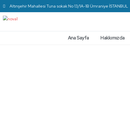
Altınşehir Mahallesi Tuna sokak No 13/1A-1B Ümraniye İSTANBUL
Ana Sayfa
Hakkımızda
Otel
Ekipmanları