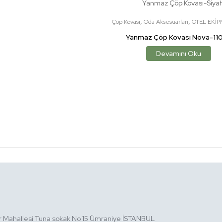
,
,
Çöp Kovası
Oda Aksesuarları
OTEL EKİ
Yanmaz Çöp Kovası Nova-11
Devamını Oku
ir Mahallesi Tuna sokak No 15 Ümraniye İSTANBUL