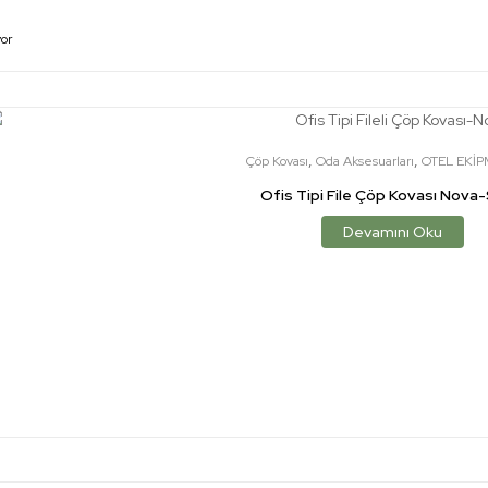
yor
,
,
Çöp Kovası
Oda Aksesuarları
OTEL EKİ
Ofis Tipi File Çöp Kovası Nova
Devamını Oku