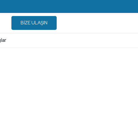
BİZE ULAŞIN
lar
k Hacim
Saç Kurutma
manları
Ekipmanları