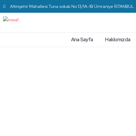
Altınşehir Mahallesi Tuna sokak No 13/1A-1B Ümraniye İSTANBUL
Ana Sayfa
Hakkımızda