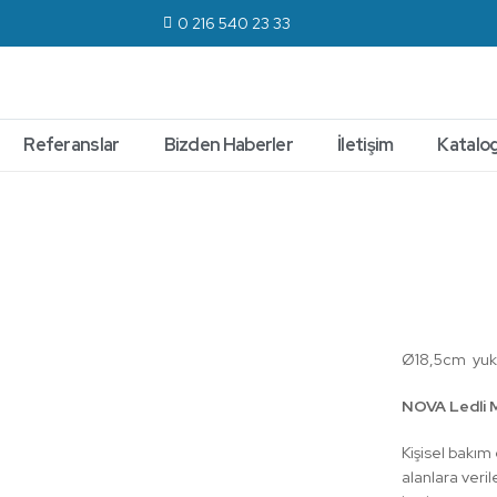
0 216 540 23 33
Referanslar
Bizden Haberler
İletişim
Katalog
Ledl
Ø18,5cm yukar
NOVA Ledli 
Kişisel bakım 
alanlara veril