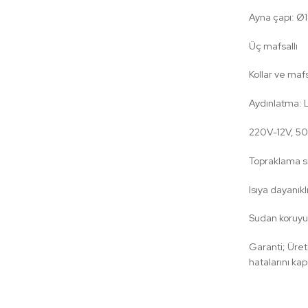
Ayna çapı: 
Üç mafsallı
Kollar ve mafs
Aydınlatma: 
220V-12V, 5
Topraklama s
Isıya dayanıkl
Sudan koruyuc
Garanti; Üreti
hatalarını ka