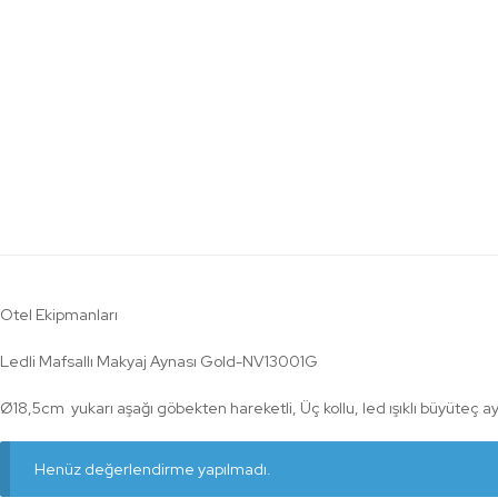
Otel Ekipmanları
Ledli Mafsallı Makyaj Aynası Gold-NV13001G
Ø18,5cm yukarı aşağı göbekten hareketli, Üç kollu, led ışıklı büyüteç a
Henüz değerlendirme yapılmadı.