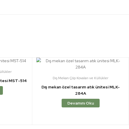
üllükler
Dış Mekan Çöp Kovaları ve Küllükler
nitesi MST-514
Dış mekan özel tasarım atık ünitesi MLK-
284A
Devamını Oku