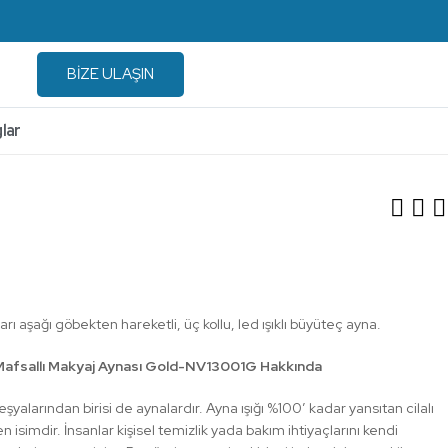
BİZE ULAŞIN
lar
i Mafsallı Makyaj Aynası
Gold-NV13001G
ı aşağı göbekten hareketli, üç kollu, led ışıklı büyüteç ayna.
Mafsallı Makyaj Aynası Gold-NV13001G Hakkında
eşyalarından birisi de aynalardır. Ayna ışığı %100′ kadar yansıtan cilalı
en isimdir. İnsanlar kişisel temizlik yada bakım ihtiyaçlarını kendi