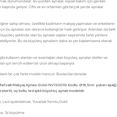
mak durumundalar. Bu yüzden aynalar, kişisel bakım için gerekli
başında geliyor. Ofis ve ev ortamları gibi birçok yerde aynalar
iğine sahip olması, özellikle kadınların makyaj yapmaları ve erkeklerin
 için bu aynaları son derece kullanışlı bir hale getiriyor. Adından da belli
büyüteç şeklinde olan bu aynalar sapları sayesinde farklı yönlere
ilebiliyorlar. Bu da büyüteç aynaların daha az yer kaplamasına olanak
bi kullanım alanları ve avantajları olan büyüteç aynalar oteller ve
arı için tercih edilen bir ürün olmayı başarıyor.
arın bir çok farklı modeli mevcut. Bunlardan biriside
Mafsallı Makyaj Aynası Gold-NV13001G Kodlu Ø18,5cm yukarı aşağı
ketli, üç kollu, led ışıklı büyüteç aynalı modeldir.
, Led aydınlatmalı, Yuvarlak formlu,Gold
yna, 3x büyütme