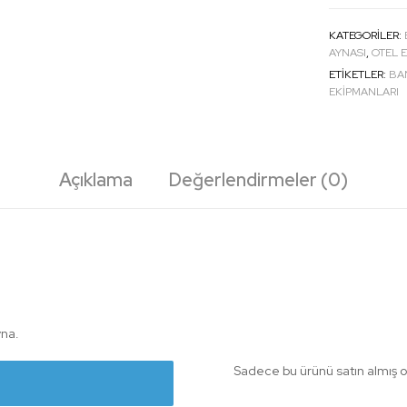
KATEGORILER:
AYNASI
,
OTEL 
ETIKETLER:
BA
EKİPMANLARI
Açıklama
Değerlendirmeler (0)
yna.
Sadece bu ürünü satın almış o