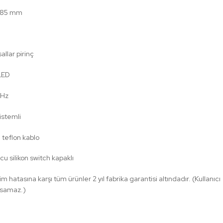
Ø185 mm
allar pirinç
LED
0Hz
istemli
ı teflon kablo
u silikon switch kapaklı
m hatasına karşı tüm ürünler 2 yıl fabrika garantisi altındadır. (Kullanıcı
psamaz.)