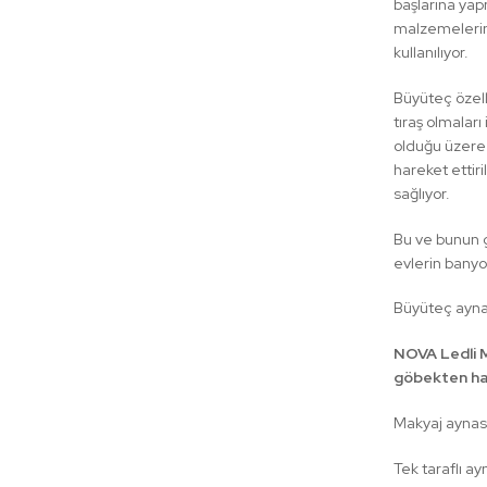
başlarına yap
malzemelerin 
kullanılıyor.
Büyüteç özell
tıraş olmaları
olduğu üzere 
hareket ettir
sağlıyor.
Bu ve bunun gi
evlerin banyol
Büyüteç aynal
NOVA Ledli 
göbekten hare
Makyaj aynası
Tek taraflı a