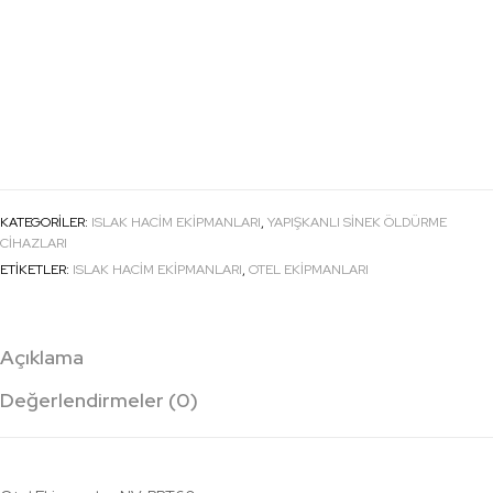
KATEGORILER:
ISLAK HACIM EKIPMANLARI
,
YAPIŞKANLI SINEK ÖLDÜRME
CIHAZLARI
ETIKETLER:
ISLAK HACİM EKİPMANLARI
,
OTEL EKİPMANLARI
Açıklama
Değerlendirmeler (0)