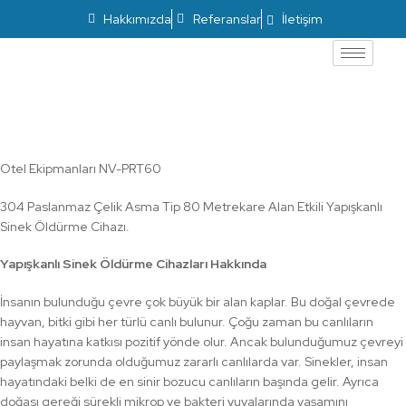
Hakkımızda
Referanslar
İletişim
Yapışkan Sinek Öldürme Cihazı NV-PRT60
Otel Ekipmanları NV-PRT60
304 Paslanmaz Çelik Asma Tip 80 Metrekare Alan Etkili Yapışkanlı
Sinek Öldürme Cihazı.
Yapışkanlı Sinek Öldürme Cihazları Hakkında
İnsanın bulunduğu çevre çok büyük bir alan kaplar. Bu doğal çevrede
hayvan, bitki gibi her türlü canlı bulunur. Çoğu zaman bu canlıların
insan hayatına katkısı pozitif yönde olur. Ancak bulunduğumuz çevreyi
paylaşmak zorunda olduğumuz zararlı canlılarda var. Sinekler, insan
hayatındaki belki de en sinir bozucu canlıların başında gelir. Ayrıca
doğası gereği sürekli mikrop ve bakteri yuvalarında yaşamını