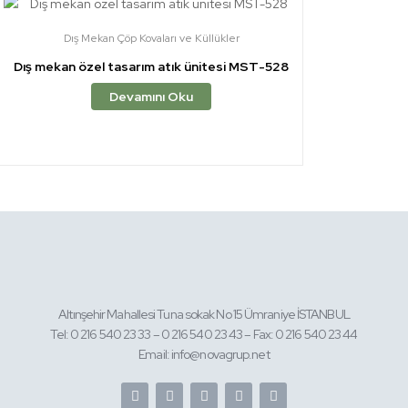
Dış Mekan Çöp Kovaları ve Küllükler
Dış mekan özel tasarım atık ünitesi MST-528
Devamını Oku
Altınşehir Mahallesi Tuna sokak No 15 Ümraniye İSTANBUL
Tel: 0 216 540 23 33 – 0 216 540 23 43 – Fax: 0 216 540 23 44
Email: info@novagrup.net