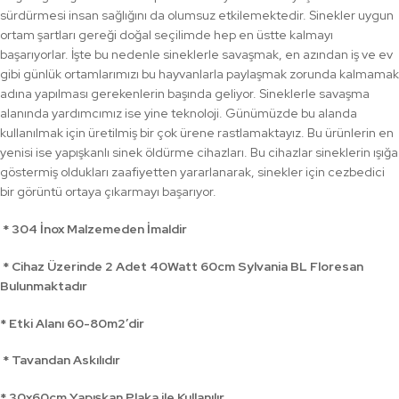
sürdürmesi insan sağlığını da olumsuz etkilemektedir. Sinekler uygun
ortam şartları gereği doğal seçilimde hep en üstte kalmayı
başarıyorlar. İşte bu nedenle sineklerle savaşmak, en azından iş ve ev
gibi günlük ortamlarımızı bu hayvanlarla paylaşmak zorunda kalmamak
adına yapılması gerekenlerin başında geliyor. Sineklerle savaşma
alanında yardımcımız ise yine teknoloji. Günümüzde bu alanda
kullanılmak için üretilmiş bir çok ürene rastlamaktayız. Bu ürünlerin en
yenisi ise yapışkanlı sinek öldürme cihazları. Bu cihazlar sineklerin ışığa
göstermiş oldukları zaafiyetten yararlanarak, sinekler için cezbedici
bir görüntü ortaya çıkarmayı başarıyor.
* 304 İnox Malzemeden İmaldir
* Cihaz Üzerinde 2 Adet 40Watt 60cm Sylvania BL Floresan
Bulunmaktadır
* Etki Alanı 60-80m2’dir
* Tavandan Askılıdır
* 30x60cm Yapışkan Plaka ile Kullanılır