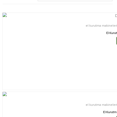
el kurutma makineler
El Kuru
el kurutma makineler
El Kurutm