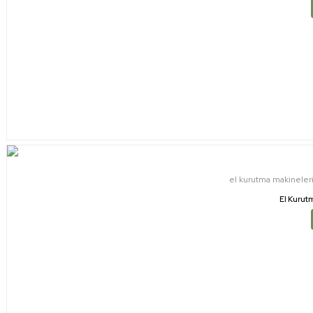
el kurutma makineler
El Kurut