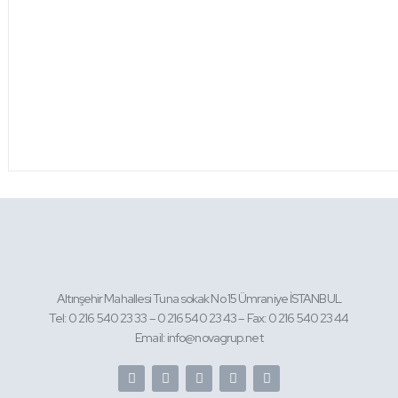
Altınşehir Mahallesi Tuna sokak No 15 Ümraniye İSTANBUL
Tel: 0 216 540 23 33 – 0 216 540 23 43 – Fax: 0 216 540 23 44
Email: info@novagrup.net