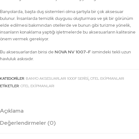
Banyolarda, başta duş sistemleri olma şartıyla bir çok aksesuar
bulunur. İnsanlarda temizlik duygusu oluşturması ve şık bir görünüm
elde edilmesi bakımından otellerde ve bunun gibi turizme yönelik,
insanların konaklama yaptığı işletmelerde bu aksesuarların kalitesine
önem vermek gerekiyor.
Bu aksesuarlardan birisi de
NOVA NV 1007-F
ismindeki tekli uzun
havluluk askısıdır.
KATEGORILER:
BANYO AKSESUARLARI 1000F SERISI
,
OTEL EKİPMANLARI
ETIKETLER:
OTEL EKİPMANLARI
Açıklama
Değerlendirmeler (0)