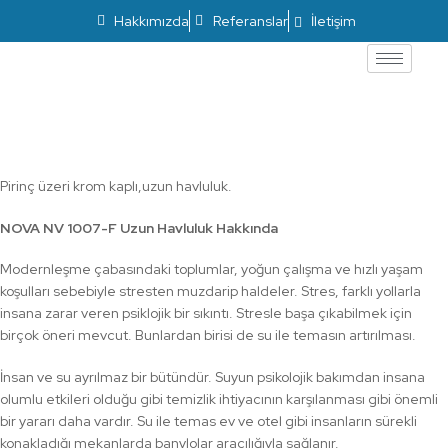
Hakkımızda
Referanslar
İletişim
Uzun Havluluk NV 1007-F
Pirinç üzeri krom kaplı,uzun havluluk.
NOVA NV 1007-F Uzun Havluluk Hakkında
Modernleşme çabasındaki toplumlar, yoğun çalışma ve hızlı yaşam
koşulları sebebiyle stresten muzdarip haldeler. Stres, farklı yollarla
insana zarar veren psiklojik bir sıkıntı. Stresle başa çıkabilmek için
birçok öneri mevcut. Bunlardan birisi de su ile temasın artırılması.
İnsan ve su ayrılmaz bir bütündür. Suyun psikolojik bakımdan insana
olumlu etkileri olduğu gibi temizlik ihtiyacının karşılanması gibi önemli
bir yararı daha vardır. Su ile temas ev ve otel gibi insanların sürekli
konakladığı mekanlarda banylolar aracılığıyla sağlanır.