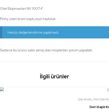
Otel Ekipmanları NV 1007-F
Pirinç üzeri krom kaplı,uzun havluluk.
Henüz değerlendirme yapılmadı.
Sadece bu ürünü satın almış olan müşteriler yorum yapabilir.
İlgili ürünler
,
Çöp Kovası
Deri Çöp Ko
Deri Kaplı K