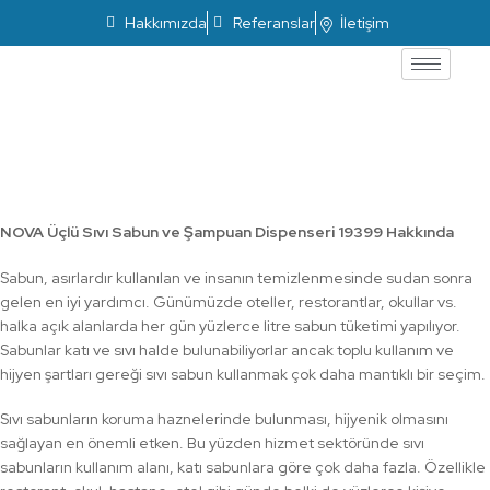
Hakkımızda
Referanslar
İletişim
Üçlü Sıvı Sabun ve Şampuan Dispenseri
19399
NOVA Üçlü Sıvı Sabun ve Şampuan Dispenseri 19399 Hakkında
Sabun, asırlardır kullanılan ve insanın temizlenmesinde sudan sonra
gelen en iyi yardımcı. Günümüzde oteller, restorantlar, okullar vs.
halka açık alanlarda her gün yüzlerce litre sabun tüketimi yapılıyor.
Sabunlar katı ve sıvı halde bulunabiliyorlar ancak toplu kullanım ve
hijyen şartları gereği sıvı sabun kullanmak çok daha mantıklı bir seçim.
Sıvı sabunların koruma haznelerinde bulunması, hijyenik olmasını
sağlayan en önemli etken. Bu yüzden hizmet sektöründe sıvı
sabunların kullanım alanı, katı sabunlara göre çok daha fazla. Özellikle