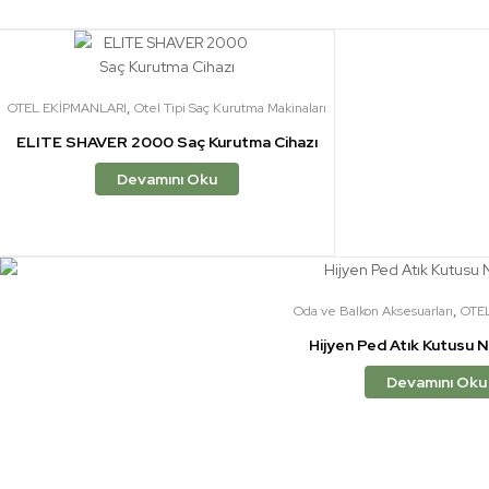
,
OTEL EKİPMANLARI
Otel Tipi Saç Kurutma Makinaları
ELITE SHAVER 2000 Saç Kurutma Cihazı
Devamını Oku
,
Oda ve Balkon Aksesuarları
OTE
Hijyen Ped Atık Kutusu 
Devamını Oku