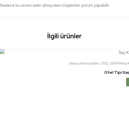
Sadece bu ürünü satın almış olan müşteriler yorum yapabilir.
İlgili ürünler
,
Banyo Aksesuarları
OTEL EKİPMANLA
Otel Tipi S