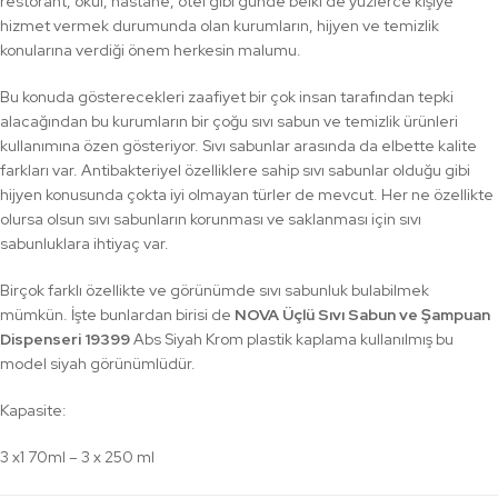
restorant, okul, hastane, otel gibi günde belki de yüzlerce kişiye
hizmet vermek durumunda olan kurumların, hijyen ve temizlik
konularına verdiği önem herkesin malumu.
Bu konuda gösterecekleri zaafiyet bir çok insan tarafından tepki
alacağından bu kurumların bir çoğu sıvı sabun ve temizlik ürünleri
kullanımına özen gösteriyor. Sıvı sabunlar arasında da elbette kalite
farkları var. Antibakteriyel özelliklere sahip sıvı sabunlar olduğu gibi
hijyen konusunda çokta iyi olmayan türler de mevcut. Her ne özellikte
olursa olsun sıvı sabunların korunması ve saklanması için sıvı
sabunluklara ihtiyaç var.
Birçok farklı özellikte ve görünümde sıvı sabunluk bulabilmek
mümkün. İşte bunlardan birisi de
NOVA Üçlü Sıvı Sabun ve Şampuan
Dispenseri 19399
Abs Siyah Krom plastik kaplama kullanılmış bu
model siyah görünümlüdür.
Kapasite:
3 x1 70ml – 3 x 250 ml