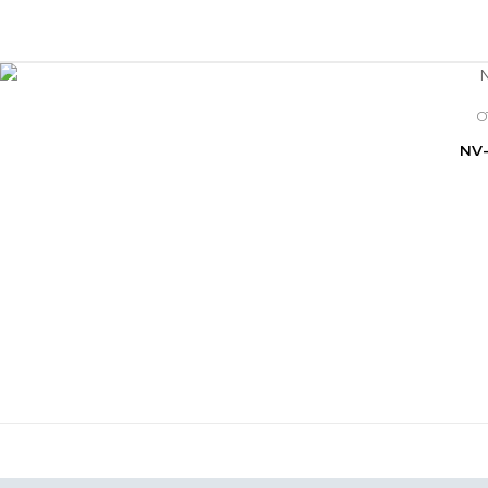
O
NV-