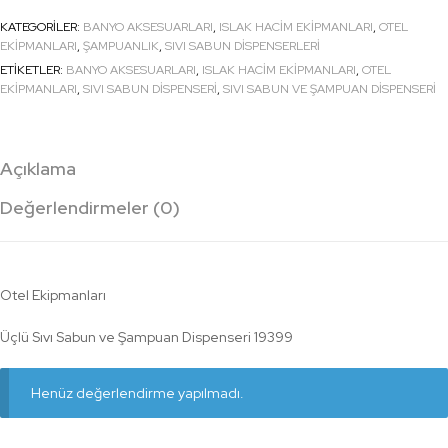
KATEGORILER:
BANYO AKSESUARLARI
,
ISLAK HACİM EKİPMANLARI
,
OTEL
EKİPMANLARI
,
ŞAMPUANLIK
,
SIVI SABUN DISPENSERLERI
ETIKETLER:
BANYO AKSESUARLARI
,
ISLAK HACİM EKİPMANLARI
,
OTEL
EKİPMANLARI
,
SIVI SABUN DISPENSERI
,
SIVI SABUN VE ŞAMPUAN DISPENSERI
Açıklama
Değerlendirmeler (0)
Otel Ekipmanları
Üçlü Sıvı Sabun ve Şampuan Dispenseri 19399
Henüz değerlendirme yapılmadı.