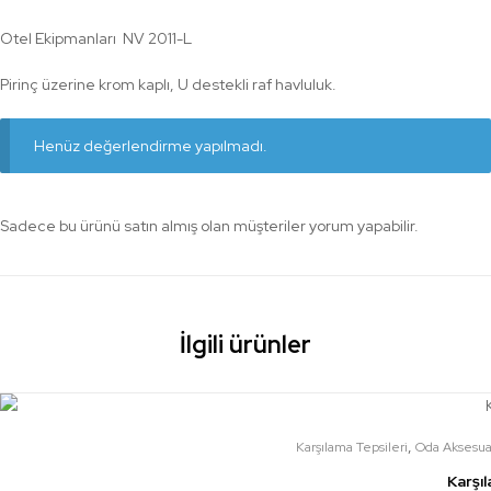
Otel Ekipmanları NV 2011-L
Pirinç üzerine krom kaplı, U destekli raf havluluk.
Henüz değerlendirme yapılmadı.
Sadece bu ürünü satın almış olan müşteriler yorum yapabilir.
İlgili ürünler
,
Karşılama Tepsileri
Oda Aksesuar
Karşı