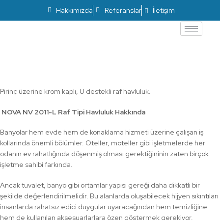
Hakkımızda
Referanslar
İletişim
U Destekli Raf Havluluk NV 2011-L
Pirinç üzerine krom kaplı, U destekli raf havluluk.
NOVA NV 2011-L Raf Tipi Havluluk Hakkında
Banyolar hem evde hem de konaklama hizmeti üzerine çalışan iş
kollarında önemli bölümler. Oteller, moteller gibi işletmelerde her
odanın ev rahatlığında döşenmiş olması gerektiğininin zaten birçok
işletme sahibi farkında.
Ancak tuvalet, banyo gibi ortamlar yapısı gereği daha dikkatli bir
şekilde değerlendirilmelidir. Bu alanlarda oluşabilecek hijyen sıkıntıları
insanlarda rahatsız edici duygular uyaracağından hem temizliğine
hem de kullanılan aksesuarlarlara özen göstermek gerekiyor.