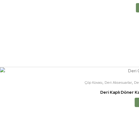
,
,
Çöp Kovası
Deri Aksesuarlar
De
Deri Kaplı Döner 