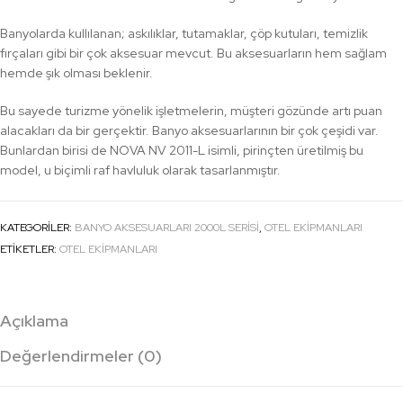
Banyolarda kullılanan; askılıklar, tutamaklar, çöp kutuları, temizlik
fırçaları gibi bir çok aksesuar mevcut. Bu aksesuarların hem sağlam
hemde şık olması beklenir.
Bu sayede turizme yönelik işletmelerin, müşteri gözünde artı puan
alacakları da bir gerçektir. Banyo aksesuarlarının bir çok çeşidi var.
Bunlardan birisi de NOVA NV 2011-L isimli, pirinçten üretilmiş bu
model, u biçimli raf havluluk olarak tasarlanmıştır.
KATEGORILER:
BANYO AKSESUARLARI 2000L SERISI
,
OTEL EKİPMANLARI
ETIKETLER:
OTEL EKİPMANLARI
Açıklama
Değerlendirmeler (0)