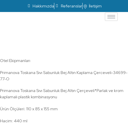
Hakkımızda
Referanslar
İletişim
Primanova Toskana Sıvı Sabunluk Bej Altın
Kaplama Çerceveli-34699-77-O
Otel Ekipmanları
Primanova Toskana Sıvı Sabunluk Bej Altın Kaplama Çerceveli-34699-
77-O
Primanova Toskana Sıvı Sabunluk Bej Altın Çerçeveli*Parlak ve krom
kaplamalı plastik kombinasyonu
Ürün Ölçüleri: 110 x 85 x 155 mm
Hacim: 440 ml