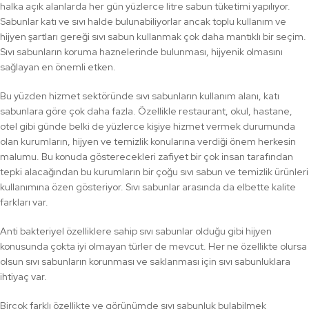
halka açık alanlarda her gün yüzlerce litre sabun tüketimi yapılıyor.
Sabunlar katı ve sıvı halde bulunabiliyorlar ancak toplu kullanım ve
hijyen şartları gereği sıvı sabun kullanmak çok daha mantıklı bir seçim.
Sıvı sabunların koruma haznelerinde bulunması, hijyenik olmasını
sağlayan en önemli etken.
Bu yüzden hizmet sektöründe sıvı sabunların kullanım alanı, katı
sabunlara göre çok daha fazla. Özellikle restaurant, okul, hastane,
otel gibi günde belki de yüzlerce kişiye hizmet vermek durumunda
olan kurumların, hijyen ve temizlik konularına verdiği önem herkesin
malumu. Bu konuda gösterecekleri zafiyet bir çok insan tarafından
tepki alacağından bu kurumların bir çoğu sıvı sabun ve temizlik ürünleri
kullanımına özen gösteriyor. Sıvı sabunlar arasında da elbette kalite
farkları var.
Anti bakteriyel özelliklere sahip sıvı sabunlar olduğu gibi hijyen
konusunda çokta iyi olmayan türler de mevcut. Her ne özellikte olursa
olsun sıvı sabunların korunması ve saklanması için sıvı sabunluklara
ihtiyaç var.
Birçok farklı özellikte ve görünümde sıvı sabunluk bulabilmek