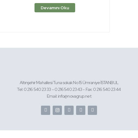
Devamını Oku
Altınşehir Mahallesi Tuna sokak No 15 Ümraniye İSTANBUL
Tel: 0 216 540 23 33 – 0 216 540 23 43 – Fax: 0 216 540 23 44
Email: info@novagrup.net