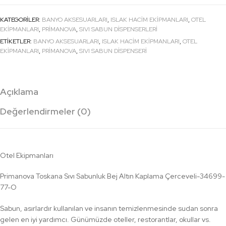
KATEGORILER:
BANYO AKSESUARLARI
,
ISLAK HACİM EKİPMANLARI
,
OTEL
EKİPMANLARI
,
PRIMANOVA
,
SIVI SABUN DISPENSERLERI
ETIKETLER:
BANYO AKSESUARLARI
,
ISLAK HACİM EKİPMANLARI
,
OTEL
EKİPMANLARI
,
PRIMANOVA
,
SIVI SABUN DISPENSERI
Açıklama
Değerlendirmeler (0)
Otel Ekipmanları
Primanova Toskana Sıvı Sabunluk Bej Altın Kaplama Çerceveli-34699-
77-O
Sabun, asırlardır kullanılan ve insanın temizlenmesinde sudan sonra
gelen en iyi yardımcı. Günümüzde oteller, restorantlar, okullar vs.