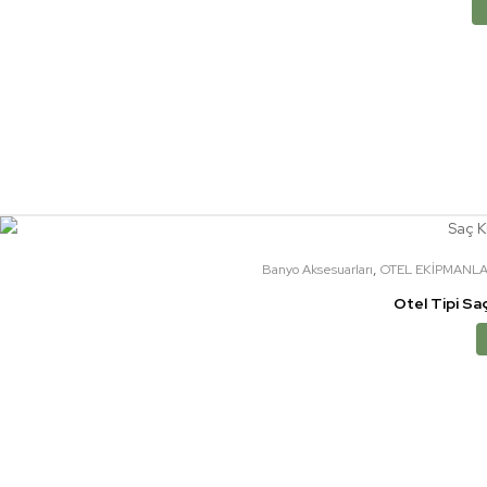
,
Banyo Aksesuarları
OTEL EKİPMANLA
Otel Tipi S