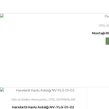
OTEL E
Montajlı M
,
Oda ve Balkon Aksesuarları
OTEL EKİPMANLARI
Hareketli Havlu Askılığı NV-YLG 01-02