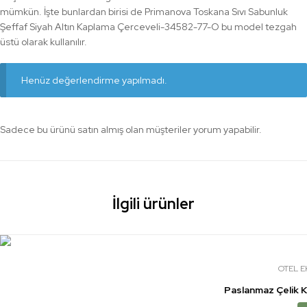
mümkün. İşte bunlardan birisi de Primanova Toskana Sıvı Sabunluk
Şeffaf Siyah Altın Kaplama Çerceveli-34582-77-O bu model tezgah
üstü olarak kullanılır.
Henüz değerlendirme yapılmadı.
Sadece bu ürünü satın almış olan müşteriler yorum yapabilir.
İlgili ürünler
OTEL E
Paslanmaz Çelik 