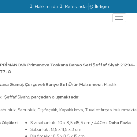
Hakkımızda
Referanslar
İletişim
Primanova Toskana Banyo Seti Şeffaf
Siyah 21294-77-O
PRİMANOVA Primanova Toskana Banyo Seti Şeffaf Siyah 21294-
77-O
ana Gümüş Çerçeveli Banyo Seti
Ürün Malzemesi :
Plastik
 :
Şeffaf Siyah
5 parçadan oluşmaktadır
sabunluk, Sabunluk, Diş fırçalık, Kapaklı kova, Tuvalet fırçası bulunmakta
 Ölçüleri
Sıvı sabunluk : 10 x 8,5 x15,5 cm / 440ml
Daha Fazla
Sabunluk : 8,5 x 11,5 x 3 cm
Diş fırçalık : 8,5 x 8,5 x 15 cm