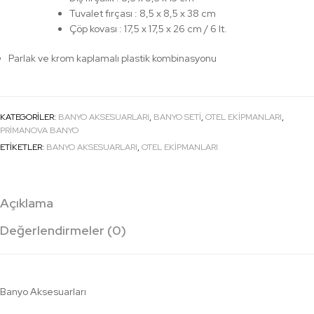
Tuvalet fırçası : 8,5 x 8,5 x 38 cm
Çöp kovası : 17,5 x 17,5 x 26 cm / 6 lt.
Parlak ve krom kaplamalı plastik kombinasyonu
KATEGORILER:
BANYO AKSESUARLARI
,
BANYO SETI
,
OTEL EKİPMANLARI
,
PRIMANOVA BANYO
ETIKETLER:
BANYO AKSESUARLARI
,
OTEL EKİPMANLARI
Açıklama
Değerlendirmeler (0)
Banyo Aksesuarları