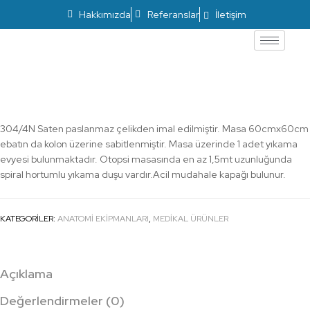
Hakkımızda
Referanslar
İletişim
NV-MOM 01-Otopsi masası
304/4N Saten paslanmaz çelikden imal edilmiştir. Masa 60cmx60cm
ebatın da kolon üzerine sabitlenmiştir. Masa üzerinde 1 adet yıkama
evyesi bulunmaktadır. Otopsi masasında en az 1,5mt uzunluğunda
spiral hortumlu yıkama duşu vardır.
Acil mudahale kapağı bulunur.
KATEGORILER:
ANATOMI EKIPMANLARI
,
MEDİKAL ÜRÜNLER
Açıklama
Değerlendirmeler (0)