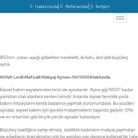
Hakkımızda
Referanslar
İletişim
Ledli Mafsallı Makyaj Aynası-NV13001
Ø22cm yukarı aşağı göbekten hareketli, iki kollu, led ışıklı büyüteç
ayna.
NOVA Ledli Mafsallı Makyaj Aynası-NV13001Hakkında
Kişisel bakım eşyalarından birisi de aynalardır. Ayna ışığı %100′ kadar
yansıtan cilalı alanlara verilen isimdir. İnsanlar kişisel temizlik yada
bakım ihtiyaçlarını kendi başlarına yapmak durumundalar. Bu yüzden
aynalar, kişisel bakım için gerekli malzemelerin başında geliyor. Ofis
ve ev ortamları gibi birçok yerde aynalar kullanılıyor.
Büyüteç özelliğine sahip olması, özellikle kadınların makyaj yapmaları
ve erkeklerin tıraş olmaları için bu aynaları son derece kullanışlı bir hale