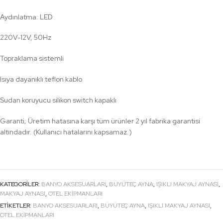
Aydınlatma: LED
220V-12V, 50Hz
Topraklama sistemli
Isıya dayanıklı teflon kablo
Sudan koruyucu silikon switch kapaklı
Garanti; Üretim hatasına karşı tüm ürünler 2 yıl fabrika garantisi
altındadır. (Kullanıcı hatalarını kapsamaz.)
KATEGORILER:
BANYO AKSESUARLARI
,
BÜYÜTEÇ AYNA
,
IŞIKLI MAKYAJ AYNASI
,
MAKYAJ AYNASI
,
OTEL EKIPMANLARI
ETIKETLER:
BANYO AKSESUARLARI
,
BÜYÜTEÇ AYNA
,
IŞIKLI MAKYAJ AYNASI
,
OTEL EKİPMANLARI