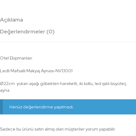
Açıklama
Değerlendirmeler (0)
Otel Ekipmanları
Ledli Mafsallı Makyaj Aynası-NV13001
Ø22cm yukarı aşağı göbekten hareketli, iki kollu, led ışıklı büyüteç
ayna.
Henüz değerlendirme yapılmadı.
Sadece bu ürünü satın almış olan müşteriler yorum yapabilir.