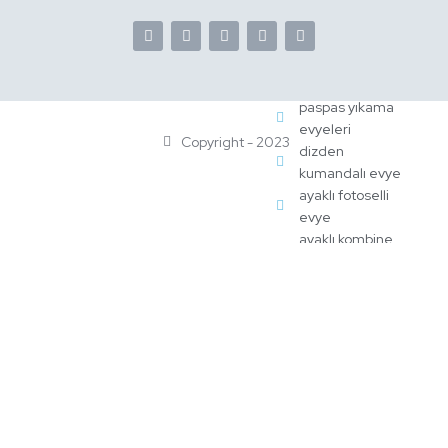
EVYELE
R
El Yıkama
Evyeleri
paspas yıkama
evyeleri
Copyright - 2023
dizden
kumandalı evye
ayaklı fotoselli
evye
ayaklı kombine
evye
ayaklı pedallı
dolaplı evye
ayaklı pedallı
evye
biberon evyesi
ikili fotoselli
evye
fotoselli evye