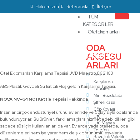
Hakkımızda
Referanslar
İletişim
TÜM
KATEGORİLER
Otel Ekipmanları
ODA
AKSESU
Karşılama Tepsisi JVD 8661163
ARLARI
Otel Ekipmanları Karşılama Tepsisi JVD Maestro 8661163
Kettle
Karşılama
ABS Plastik Gövdeli Su Isıtıcılı Hoş geldin Karşılama Tepsisi.
Tepsileri
Mini Buzdolabı
NOVA NV-GYN01 Kettle Tepsisi Hakkında
Şİfreli Kasa
Çöp Kovası
İnsanlar birçok endüstüriyel ürünü evlerinde ve dolayısıyla odalarında
Ütü
bulunduruyorlar. Bu ürünler, farklı amaçlara hizmet edebildikleri gibi
Ütü Masası
sadece süs için kullanılanları da var. Evlerde yada otellerde, oda
Telefon
düzenlemeleri hem işe yarar hem de şık görünümlü eşyalarla
Bavulluk Valizlik
sağlanmalıdır. İnsanların estetik anlayışlarına hitap etmeyi başarabilen