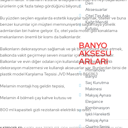
Deri
ürünlerin çok fazla talep gördüğünü biliyoruz.
Aksesuarlar
Otel Tipi Askı
Bu yüzden seçilen eşyalarda estetik kaygılar taşımak, oteller ve buna
Kağıt Mendil
benzer kurumlar için müşteri memnuniyetini sağlamaya yönelik
Kutusu
adımlardan biri haline geliyor. Ev, otel yada motel gibi konaklama
mekanlarının önemli bir kısmı da balkonlardır.
BANYO
Balkonların dekorasyonun sağlamak ve şık bir görünüm elde etmek,
AKSESU
balkonda vakit geçirmeyi seven insanlar için oldukça önemlidir.
ARLARI
Balkonlar ve evin diğer odaları için kullanılabilecek birçok farklı
dekorasyon malzemesi ve kullanışlı akseuarlar var. Bunlardan birisi de
Primanova
plastik model Karşılama Tepsisi JVD Maestro 8661163
Banyo
Saç Kurutma
Melamin montajlı hoş geldin tepsisi,
Makinesi
Makyaj Aynası
Melamin 4 bölmeli çay kahve kutusu ve
Elegance
Kombinasyon
800 ml kapasiteli gizli rezistanslı elektrikli su ısıtıcı.
Işıklı Hareketli
Makyaj Ayna
Quatro Serisi