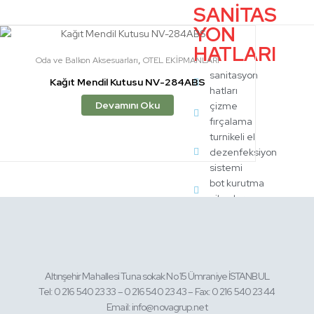
SANİTAS
YON
HATLARI
,
Oda ve Balkon Aksesuarları
OTEL EKİPMANLARI
sanitasyon
Kağıt Mendil Kutusu NV-284ABS
hatları
Devamını Oku
çizme
fırçalama
turnikeli el
dezenfeksiyon
sistemi
bot kurutma
cihazları
acil duş
sistemleri
sinek öldürme
cihazları
hava duşu
Altınşehir Mahallesi Tuna sokak No 15 Ümraniye İSTANBUL
Tel: 0 216 540 23 33 – 0 216 540 23 43 – Fax: 0 216 540 23 44
Email: info@novagrup.net