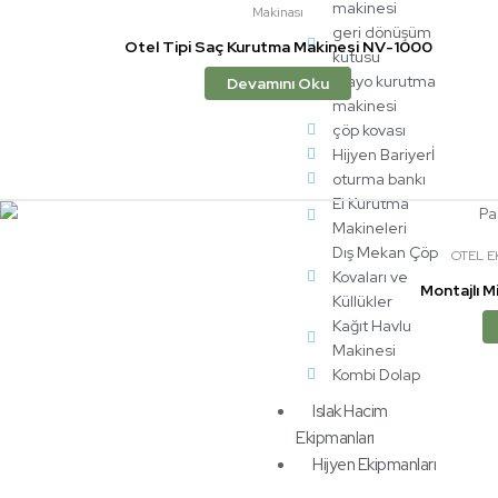
makinesi
Makinası
geri dönüşüm
Otel Tipi Saç Kurutma Makinesi NV-1000
kutusu
mayo kurutma
Devamını Oku
makinesi
çöp kovası
Hijyen Bariyerİ
oturma bankı
El Kurutma
Makineleri
Dış Mekan Çöp
OTEL E
Kovaları ve
Montajlı M
Küllükler
Kağıt Havlu
Makinesi
Kombi Dolap
Islak Hacim
Ekipmanları
Hijyen Ekipmanları