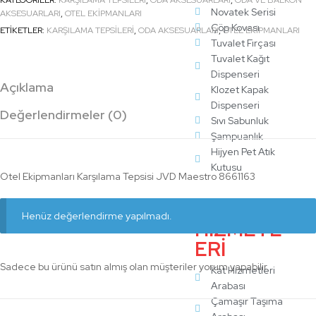
KATEGORILER:
KARŞILAMA TEPSILERI
,
ODA AKSESUARLARI
,
ODA VE BALKON
Novatek Serisi
AKSESUARLARI
,
OTEL EKİPMANLARI
Çöp Kovası
ETIKETLER:
KARŞILAMA TEPSILERI
,
ODA AKSESUARLARI
,
OTEL EKİPMANLARI
Tuvalet Fırçası
Tuvalet Kağıt
Dispenseri
Açıklama
Klozet Kapak
Dispenseri
Değerlendirmeler (0)
Sıvı Sabunluk
Şampuanlık
Hijyen Pet Atık
Kutusu
Otel Ekipmanları Karşılama Tepsisi JVD Maestro 8661163
KAT
Henüz değerlendirme yapılmadı.
HİZMETL
ERİ
Sadece bu ürünü satın almış olan müşteriler yorum yapabilir.
Kat Hizmetleri
Arabası
Çamaşır Taşıma