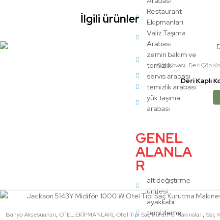
Arabası
Restaurant
İlgili ürünler
Ekipmanları
Valiz Taşıma
Arabası
zemin bakım ve
,
temizlik
Çöp Kovası
Deri Çöp Ko
servis arabası
Deri Kaplı K
temizlik arabası
yük taşıma
arabası
GENEL
ALANLA
R
alt değiştirme
ünitesi
ayakkabı
temizleme
,
,
,
Banyo Aksesuarları
OTEL EKİPMANLARI
Otel Tipi Saç Kurutma Makinaları
Saç 