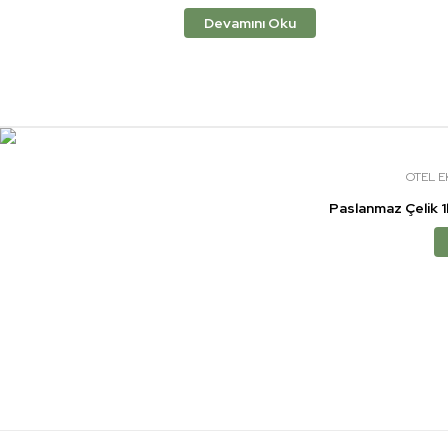
Devamını Oku
OTEL E
Paslanmaz Çelik 1