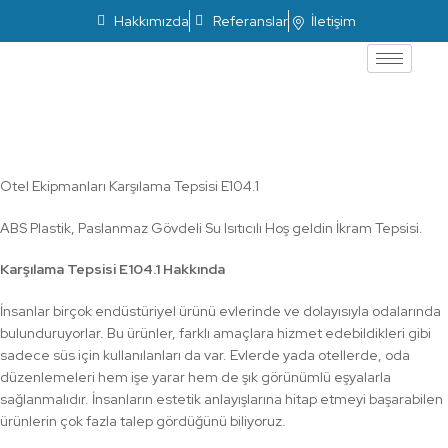
Hakkımızda
Referanslar
İletişim
Karşılama Tepsisi E104.1
Otel Ekipmanları Karşılama Tepsisi E104.1
ABS Plastik, Paslanmaz Gövdeli Su Isıtıcılı Hoş geldin İkram Tepsisi.
Karşılama Tepsisi E104.1 Hakkında
İnsanlar birçok endüstüriyel ürünü evlerinde ve dolayısıyla odalarında
bulunduruyorlar. Bu ürünler, farklı amaçlara hizmet edebildikleri gibi
sadece süs için kullanılanları da var. Evlerde yada otellerde, oda
düzenlemeleri hem işe yarar hem de şık görünümlü eşyalarla
sağlanmalıdır. İnsanların estetik anlayışlarına hitap etmeyi başarabilen
ürünlerin çok fazla talep gördüğünü biliyoruz.