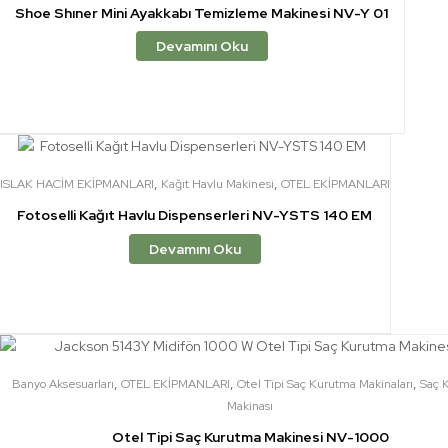
Shoe Shıner Mini Ayakkabı Temizleme Makinesi NV-Y 01
Devamını Oku
,
,
ISLAK HACİM EKİPMANLARI
Kağıt Havlu Makinesi
OTEL EKİPMANLARI
Fotoselli Kağıt Havlu Dispenserleri NV-YSTS 140 EM
Devamını Oku
,
,
,
Banyo Aksesuarları
OTEL EKİPMANLARI
Otel Tipi Saç Kurutma Makinaları
Saç 
Makinası
Otel Tipi Saç Kurutma Makinesi NV-1000