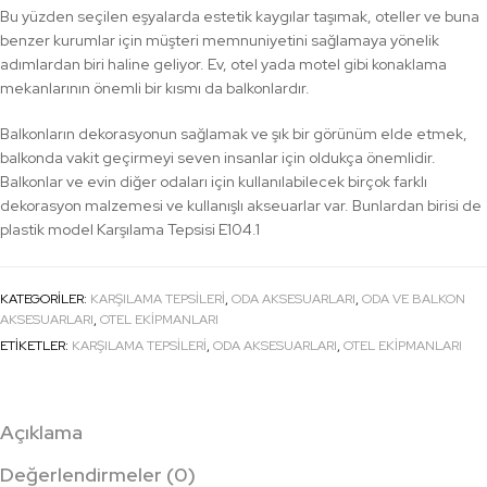
Bu yüzden seçilen eşyalarda estetik kaygılar taşımak, oteller ve buna
benzer kurumlar için müşteri memnuniyetini sağlamaya yönelik
adımlardan biri haline geliyor. Ev, otel yada motel gibi konaklama
mekanlarının önemli bir kısmı da balkonlardır.
Balkonların dekorasyonun sağlamak ve şık bir görünüm elde etmek,
balkonda vakit geçirmeyi seven insanlar için oldukça önemlidir.
Balkonlar ve evin diğer odaları için kullanılabilecek birçok farklı
dekorasyon malzemesi ve kullanışlı akseuarlar var. Bunlardan birisi de
plastik model Karşılama Tepsisi E104.1
KATEGORILER:
KARŞILAMA TEPSILERI
,
ODA AKSESUARLARI
,
ODA VE BALKON
AKSESUARLARI
,
OTEL EKİPMANLARI
ETIKETLER:
KARŞILAMA TEPSILERI
,
ODA AKSESUARLARI
,
OTEL EKİPMANLARI
Açıklama
Değerlendirmeler (0)