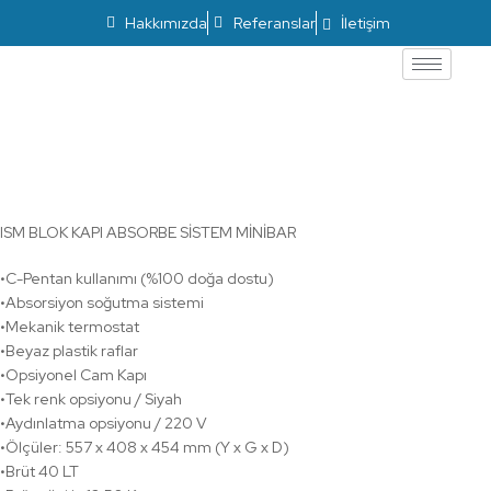
Hakkımızda
Referanslar
İletişim
ISM BLOK KAPI ABSORBE SİSTEM MİNİBAR
NV-SMB40
ISM BLOK KAPI ABSORBE SİSTEM MİNİBAR
•C-Pentan kullanımı (%100 doğa dostu)
•Absorsiyon soğutma sistemi
•Mekanik termostat
•Beyaz plastik raflar
•Opsiyonel Cam Kapı
•Tek renk opsiyonu / Siyah
•Aydınlatma opsiyonu / 220 V
•Ölçüler: 557 x 408 x 454 mm (Y x G x D)
•Brüt 40 LT