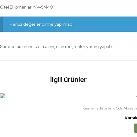
Otel Ekipmanları NV-SM40
Henüz değerlendirme yapılmadı.
Sadece bu ürünü satın almış olan müşteriler yorum yapabilir.
İlgili ürünler
,
Karşılama Tepsileri
Oda Aksesuar
Karşı