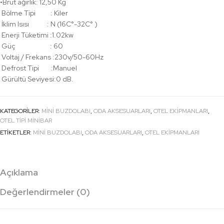
•Brüt ağırlık: 12,50 Kg
Bölme Tipi : Kiler
İklim Isısı : N (16C°-32C° )
Enerji Tüketimi :1.02kw
Güç : 60
Voltaj / Frekans :230v/50-60Hz
Defrost Tipi :Manuel
Gürültü Seviyesi:0 dB.
KATEGORILER:
MINI BUZDOLABI
,
ODA AKSESUARLARI
,
OTEL EKİPMANLARI
,
OTEL TIPI MINIBAR
ETIKETLER:
MINI BUZDOLABI
,
ODA AKSESUARLARI
,
OTEL EKİPMANLARI
Açıklama
Değerlendirmeler (0)