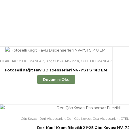
,
,
ISLAK HACİM EKİPMANLARI
Kağıt Havlu Makinesi
OTEL EKİPMANLARI
Fotoselli Kağıt Havlu Dispenserleri NV-YSTS 140 EM
Devamını Oku
,
,
,
,
Çöp Kovası
Deri Aksesuarlar
Deri Çöp Kovası
Oda Aksesuarları
OTEL
Deri Kaplı Krom Bilezikli 21*25 Çöp Kovası NV-