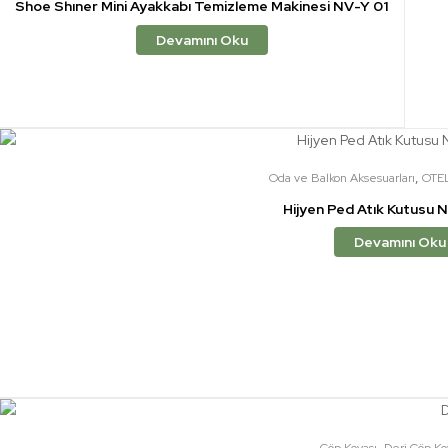
Shoe Shıner Mini Ayakkabı Temizleme Makinesi NV-Y 01
Devamını Oku
,
Oda ve Balkon Aksesuarları
OTE
Hijyen Ped Atık Kutusu 
Devamını Oku
,
Çöp Kovası
Deri Çöp Ko