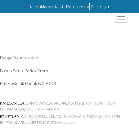
Hakkımızda
Referanslar
İletişim
Focus Raf Havluluk Parlak NV-1009
Banyo Aksesuarları
Focus Serisi Parlak Krom
Raf Havluluk Parlak NV-1009
KATEGORILER:
BANYO AKSESUARLARI
,
FOCUS SERISI
,
ISLAK HACİM
EKİPMANLARI
,
OTEL EKİPMANLARI
ETIKETLER:
BANYO AKSESUARLARI
,
ISLAK HACİM EKİPMANLARI
,
OTEL
EKİPMANLARI
,
U DESTEKLI RAF HAVLULUK