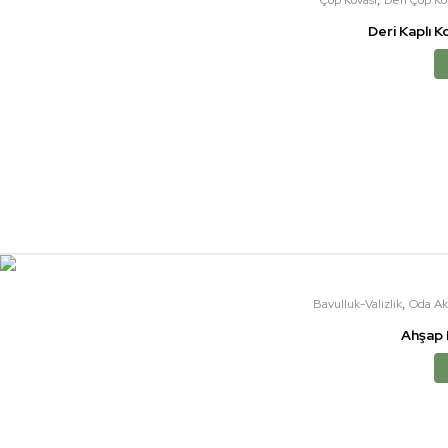
Deri Kaplı K
,
Bavulluk-Valizlik
Oda Ak
Ahşap 