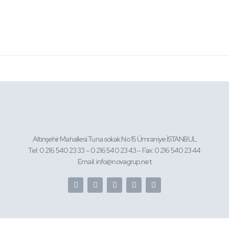
Altınşehir Mahallesi Tuna sokak No 15 Ümraniye İSTANBUL
Tel: 0 216 540 23 33 – 0 216 540 23 43 – Fax: 0 216 540 23 44
Email: info@novagrup.net