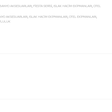
BANYO AKSESUARLARI
,
FIESTA SERISI
,
ISLAK HACİM EKİPMANLARI
,
OTEL
NYO AKSESUARLARI
,
ISLAK HACİM EKİPMANLARI
,
OTEL EKİPMANLARI
,
VLULUK