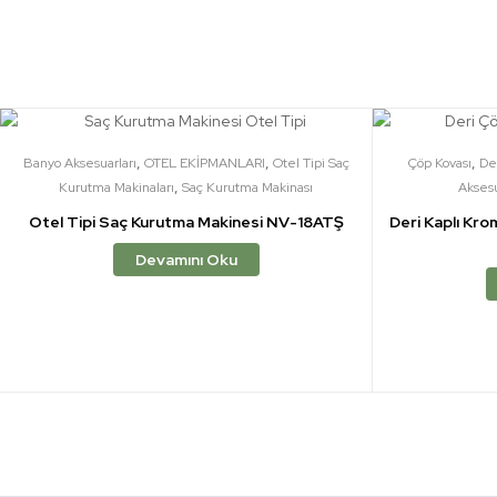
,
,
,
Banyo Aksesuarları
OTEL EKİPMANLARI
Otel Tipi Saç
Çöp Kovası
De
,
Kurutma Makinaları
Saç Kurutma Makinası
Aksesu
Otel Tipi Saç Kurutma Makinesi NV-18ATŞ
Deri Kaplı Kro
Devamını Oku