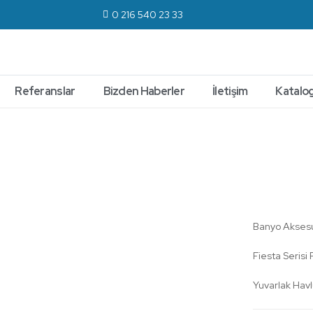
0 216 540 23 33
Referanslar
Bizden Haberler
İletişim
Katalog
Fiesta
Banyo Aksesu
Fiesta Serisi
Yuvarlak Hav