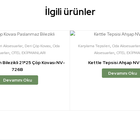
İlgili ürünler
,
,
,
ri Aksesuarlar
Deri Çöp Kovası
Oda
Karşılama Tepsileri
Oda Aksesuarlar
,
,
arları
OTEL EKİPMANLARI
Aksesuarları
OTEL EKİPMA
m Bilezikli 21*25 Çöp Kovası NV-
Kettle Tepsisi Ahşap N
726B
Devamını Oku
Devamını Oku