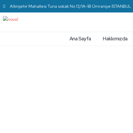
Altınşehir Mahallesi Tuna sokak No 13/1A-1B Ümraniye İSTANBUL
Ana Sayfa
Hakkımızda