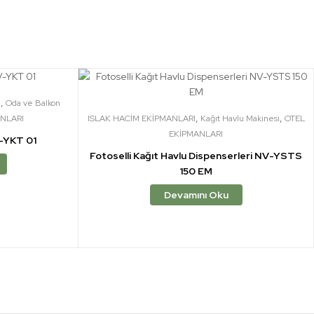
,
ı
Oda ve Balkon
,
,
NLARI
ISLAK HACİM EKİPMANLARI
Kağıt Havlu Makinesi
OTEL
EKİPMANLARI
V-YKT 01
Fotoselli Kağıt Havlu Dispenserleri NV-YSTS
150 EM
Devamını Oku