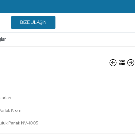
BİZE ULAŞIN
lar
 Yuvarlak Havluluk Parlak
NV-1005
arları
 Parlak Krom
luluk Parlak NV-1005