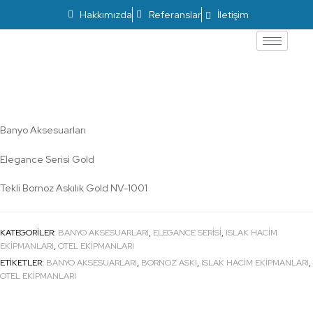
Hakkımızda
Referanslar
İletişim
Elegance Tekli Bornoz Askılık Gold NV-1001
Banyo Aksesuarları
Elegance Serisi Gold
Tekli Bornoz Askılık Gold NV-1001
KATEGORILER:
BANYO AKSESUARLARI
,
ELEGANCE SERISI
,
ISLAK HACİM
EKİPMANLARI
,
OTEL EKİPMANLARI
ETIKETLER:
BANYO AKSESUARLARI
,
BORNOZ ASKI
,
ISLAK HACİM EKİPMANLARI
,
OTEL EKİPMANLARI