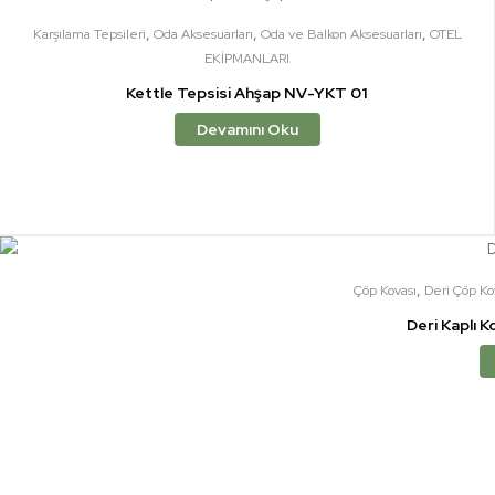
,
,
,
Karşılama Tepsileri
Oda Aksesuarları
Oda ve Balkon Aksesuarları
OTEL
EKİPMANLARI
Kettle Tepsisi Ahşap NV-YKT 01
Devamını Oku
,
Çöp Kovası
Deri Çöp Ko
Deri Kaplı K