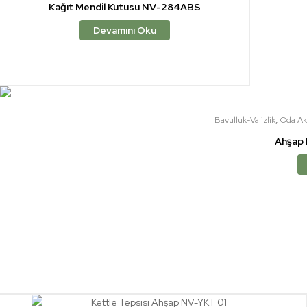
Kağıt Mendil Kutusu NV-284ABS
Devamını Oku
,
Bavulluk-Valizlik
Oda Ak
Ahşap 