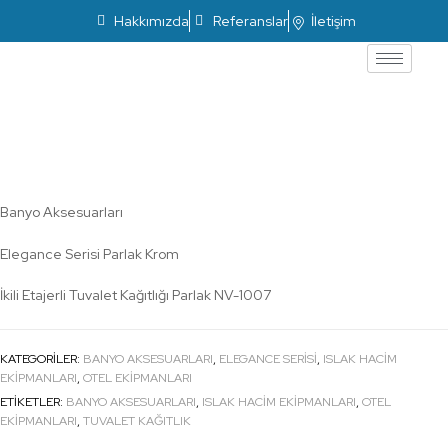
Hakkımızda
Referanslar
İletişim
Elegance İkili Etajerli Tuvalet Kağıtlığı
Parlak NV-1007
Banyo Aksesuarları
Elegance Serisi Parlak Krom
İkili Etajerli Tuvalet Kağıtlığı Parlak NV-1007
KATEGORILER:
BANYO AKSESUARLARI
,
ELEGANCE SERISI
,
ISLAK HACİM
EKİPMANLARI
,
OTEL EKİPMANLARI
ETIKETLER:
BANYO AKSESUARLARI
,
ISLAK HACİM EKİPMANLARI
,
OTEL
EKİPMANLARI
,
TUVALET KAĞITLIK