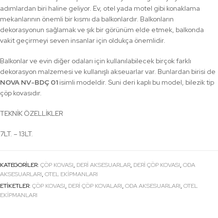
adımlardan biri haline geliyor. Ev, otel yada motel gibi konaklama
mekanlarının önemli bir kısmı da balkonlardır. Balkonların
dekorasyonun sağlamak ve şık bir görünüm elde etmek, balkonda
vakit geçirmeyi seven insanlar için oldukça önemlidir.
Balkonlar ve evin diğer odaları için kullanılabilecek birçok farklı
dekorasyon malzemesi ve kullanışlı akseuarlar var. Bunlardan birisi de
NOVA NV-BDÇ 01
isimli modeldir. Suni deri kaplı bu model, bilezik tip
çöp kovasıdır.
TEKNİK ÖZELLİKLER
7LT. – 13LT.
KATEGORILER:
ÇÖP KOVASI
,
DERI AKSESUARLAR
,
DERI ÇÖP KOVASI
,
ODA
AKSESUARLARI
,
OTEL EKİPMANLARI
ETIKETLER:
ÇÖP KOVASI
,
DERI ÇÖP KOVALARI
,
ODA AKSESUARLARI
,
OTEL
EKİPMANLARI