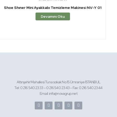
Shoe Shıner Mini Ayakkabı Temizleme Makinesi NV-Y 01
Devamını Oku
Altınşehir Mahallesi Tuna sokak No 15 Ümraniye İSTANBUL
Tel: 0 216 540 23 33 – 0 216 540 23 43 – Fax: 0 216 540 23 44
Email: info@novagrup.net