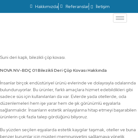
Hakkımızda
Referanslar
İletişim
Bilezikli Deri Çöp Kovası NV-BDÇ 2
Suni deri kaplı, bilezikli çöp kovası.
NOVA NV-BDÇ 01
Bilezikli Deri Çöp Kovası
Hakkında
İnsanlar birçok endüstüriyel ürünü evlerinde ve dolayısıyla odalarında
bulunduruyorlar. Bu ürünler, farklı amaçlara hizmet edebildikleri gibi
sadece süs için kullanılanları da var. Evlerde yada otellerde, oda
düzenlemeleri hem işe yarar hem de şık görünümlü eşyalarla
sağlanmalıdır. İnsanların estetik anlayışlarına hitap etmeyi başarabilen
ürünlerin çok fazla talep gördüğünü biliyoruz.
Bu yüzden seçilen eşyalarda estetik kaygılar taşımak, oteller ve buna
benzer kurumlar için müşteri memnuniyetini sağlamaya yönelik