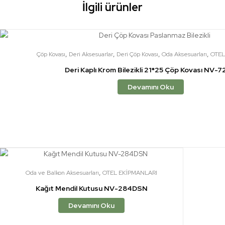
İlgili ürünler
,
,
,
,
Çöp Kovası
Deri Aksesuarlar
Deri Çöp Kovası
Oda Aksesuarları
OTEL
Deri Kaplı Krom Bilezikli 21*25 Çöp Kovası NV-
Devamını Oku
,
Oda ve Balkon Aksesuarları
OTEL EKİPMANLARI
Kağıt Mendil Kutusu NV-284DSN
Devamını Oku