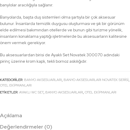
banylolar aracılığıyla sağlanır.
Banyolarda, başta duş sistemleri olma şartıyla bir çok aksesuar
bulunur. İnsanlarda temizlik duygusu oluşturması ve şık bir görünüm
elde edilmesi bakımından otellerde ve bunun gibi turizme yönelik,
insanların konaklama yaptığı işletmelerde bu aksesuarların kalitesine
önem vermek gerekiyor.
Bu aksesuarlardan birisi de Ayaklı Set Novatek 300070 adındaki
pirinç üzerine krom kaplı, tekli bornoz askılığıdır.
KATEGORILER:
BANYO AKSESUARLARI
,
BANYO AKSESUARLARI NOVATEK SERISI
,
OTEL EKIPMANLARI
ETIKETLER:
AYAKLI WC SET
,
BANYO AKSESUARLARI
,
OTEL EKİPMANLARI
Açıklama
Değerlendirmeler (0)