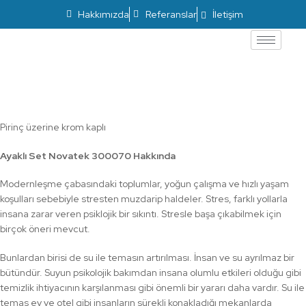
Hakkımızda
Referanslar
İletişim
Ayaklı Set Novatek 300070
Pirinç üzerine krom kaplı
Ayaklı Set Novatek 300070 Hakkında
Modernleşme çabasındaki toplumlar, yoğun çalışma ve hızlı yaşam
koşulları sebebiyle stresten muzdarip haldeler. Stres, farklı yollarla
insana zarar veren psiklojik bir sıkıntı. Stresle başa çıkabilmek için
birçok öneri mevcut.
Bunlardan birisi de su ile temasın artırılması. İnsan ve su ayrılmaz bir
bütündür. Suyun psikolojik bakımdan insana olumlu etkileri olduğu gibi
temizlik ihtiyacının karşılanması gibi önemli bir yararı daha vardır. Su ile
temas ev ve otel gibi insanların sürekli konakladığı mekanlarda