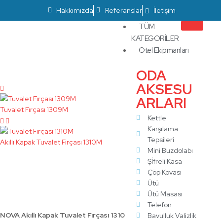
Hakkımızda
Referanslar
İletişim
TÜM
KATEGORİLER
Otel Ekipmanları
ODA
AKSESU
ARLARI
Tuvalet Fırçası 1309M
Kettle
Karşılama
Tepsileri
Akıllı Kapak Tuvalet Fırçası 1310M
Mini Buzdolabı
Akıllı Kapak Tuvalet Fırçası
Şİfreli Kasa
Çöp Kovası
1310
Ütü
Ütü Masası
Telefon
NOVA Akıllı Kapak Tuvalet Fırçası 1310
Bavulluk Valizlik