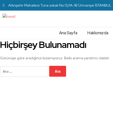
Altınşehir Mahallesi Tuna sokak No 13/1A-1B Ümraniye İSTANBUL
Ana Sayfa
Hakkımızda
Hiçbirşey Bulunamadı
Görünüşe göre aradığınızı bulamıyoruz. Belki arama yardımcı olabilir.