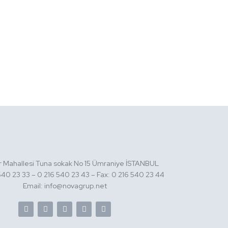
ir Mahallesi Tuna sokak No 15 Ümraniye İSTANBUL
 540 23 33 – 0 216 540 23 43 – Fax: 0 216 540 23 44
Email: info@novagrup.net